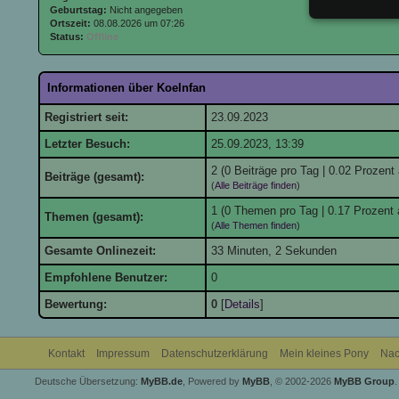
Geburtstag:
Nicht angegeben
Ortszeit:
08.08.2026 um 07:26
Status:
Offline
Informationen über Koelnfan
Registriert seit:
23.09.2023
Letzter Besuch:
25.09.2023, 13:39
2 (0 Beiträge pro Tag | 0.02 Prozent 
Beiträge (gesamt):
(
Alle Beiträge finden
)
1 (0 Themen pro Tag | 0.17 Prozent 
Themen (gesamt):
(
Alle Themen finden
)
Gesamte Onlinezeit:
33 Minuten, 2 Sekunden
Empfohlene Benutzer:
0
Bewertung:
0
[
Details
]
Kontakt
Impressum
Datenschutzerklärung
Mein kleines Pony
Nac
Deutsche Übersetzung:
MyBB.de
, Powered by
MyBB
, © 2002-2026
MyBB Group
.