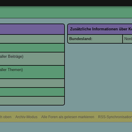
Zusätzliche Informationen über K
Bundesland:
Nord
aller Beiträge)
aller Themen)
h oben
Archiv-Modus
Alle Foren als gelesen markieren
RSS-Synchronisatio