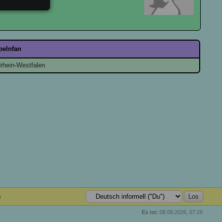
oelnfan
rhein-Westfalen
n
Es ist:
08.08.2026, 07:26