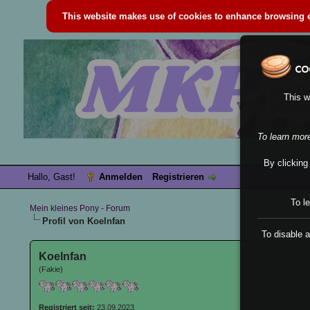
This website makes use of cookies to enhance browsing ex
This w
To learn mor
By clicking
Hallo, Gast!
Anmelden
Registrieren
To l
Mein kleines Pony - Forum
Profil von Koelnfan
To disable a
Koelnfan
(Fakie)
Registriert seit:
23.09.2023