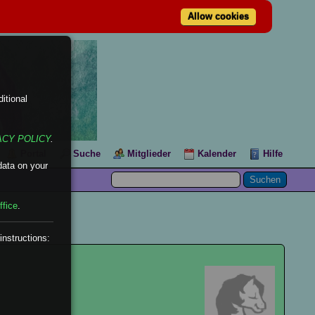
Allow cookies
itional
ACY POLICY
.
Portal
Suche
Mitglieder
Kalender
Hilfe
data on your
ffice
.
instructions: