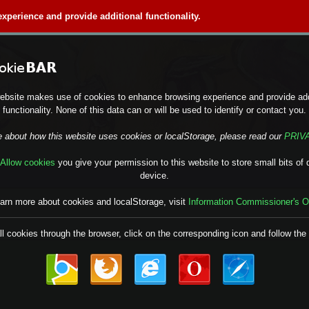
perience and provide additional functionality.
ebsite makes use of cookies to enhance browsing experience and provide add
functionality. None of this data can or will be used to identify or contact you.
e about how this website uses cookies or localStorage, please read our
PRIV
Allow cookies
you give your permission to this website to store small bits of 
device.
earn more about cookies and localStorage, visit
Information Commissioner's O
ll cookies through the browser, click on the corresponding icon and follow the 