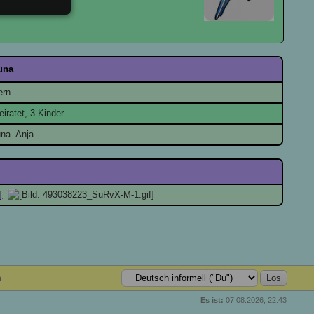
una
ern
eiratet, 3 Kinder
na_Anja
n
Es ist:
07.08.2026, 22:43