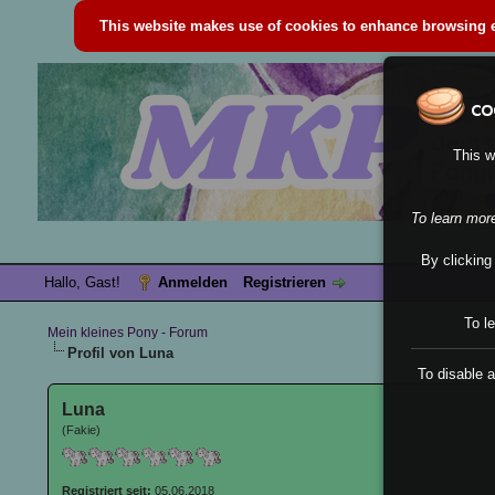
This website makes use of cookies to enhance browsing ex
This w
To learn mor
By clicking
Hallo, Gast!
Anmelden
Registrieren
To l
Mein kleines Pony - Forum
Profil von Luna
To disable a
Luna
(Fakie)
Registriert seit:
05.06.2018