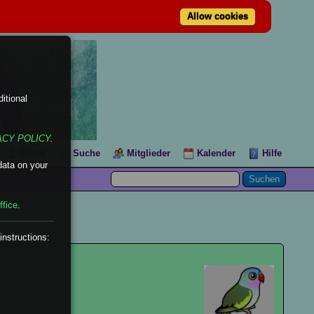
Allow cookies
itional
ACY POLICY
.
Portal
Suche
Mitglieder
Kalender
Hilfe
data on your
ffice
.
instructions: