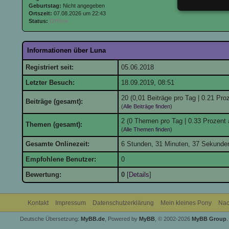
Geburtstag:
Nicht angegeben
Ortszeit:
07.08.2026 um 22:43
Status:
Offline
Informationen über Luna
Registriert seit:
05.06.2018
Letzter Besuch:
18.09.2019, 08:51
20 (0,01 Beiträge pro Tag | 0.21 Proz
Beiträge (gesamt):
(
Alle Beiträge finden
)
2 (0 Themen pro Tag | 0.33 Prozent 
Themen (gesamt):
(
Alle Themen finden
)
Gesamte Onlinezeit:
6 Stunden, 31 Minuten, 37 Sekunde
Empfohlene Benutzer:
0
Bewertung:
0
[
Details
]
Kontakt
Impressum
Datenschutzerklärung
Mein kleines Pony
Nac
Deutsche Übersetzung:
MyBB.de
, Powered by
MyBB
, © 2002-2026
MyBB Group
.