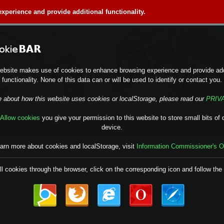
perience and provide additional functionality.
ebsite makes use of cookies to enhance browsing experience and provide add
functionality. None of this data can or will be used to identify or contact you.
e about how this website uses cookies or localStorage, please read our
PRIV
Allow cookies
you give your permission to this website to store small bits of 
device.
earn more about cookies and localStorage, visit
Information Commissioner's O
ll cookies through the browser, click on the corresponding icon and follow the 