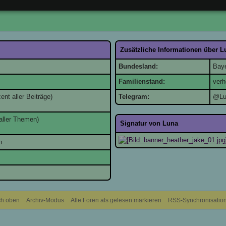
Zusätzliche Informationen über L
Bundesland:
Bay
Familienstand:
verh
ent aller Beiträge)
Telegram:
@Lu
aller Themen)
Signatur von Luna
n
h oben
Archiv-Modus
Alle Foren als gelesen markieren
RSS-Synchronisatio