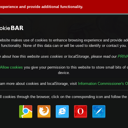
perience and provide additional functionality.
ebsite makes use of cookies to enhance browsing experience and provide add
functionality. None of this data can or will be used to identify or contact you.
e about how this website uses cookies or localStorage, please read our
PRIV
Allow cookies
you give your permission to this website to store small bits of 
device.
earn more about cookies and localStorage, visit
Information Commissioner's O
ll cookies through the browser, click on the corresponding icon and follow the 