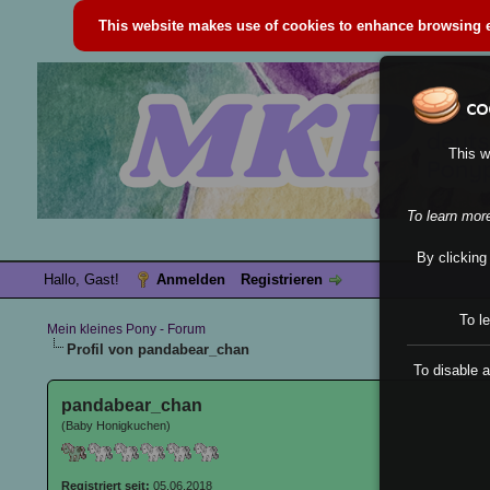
This website makes use of cookies to enhance browsing ex
This w
To learn mor
By clicking
Hallo, Gast!
Anmelden
Registrieren
To l
Mein kleines Pony - Forum
Profil von pandabear_chan
To disable a
pandabear_chan
(Baby Honigkuchen)
Registriert seit:
05.06.2018