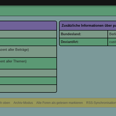
Zusätzliche Informationen über 
Bundesland:
Berl
DeviantArt:
cus
zent aller Beiträge)
zent aller Themen)
h oben
Archiv-Modus
Alle Foren als gelesen markieren
RSS-Synchronisatio