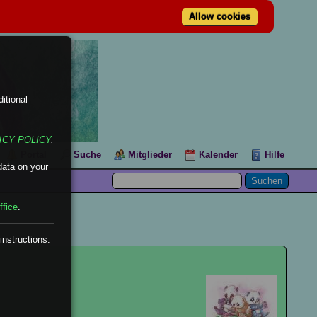
Allow cookies
itional
ACY POLICY
.
Portal
Suche
Mitglieder
Kalender
Hilfe
data on your
ffice
.
instructions: