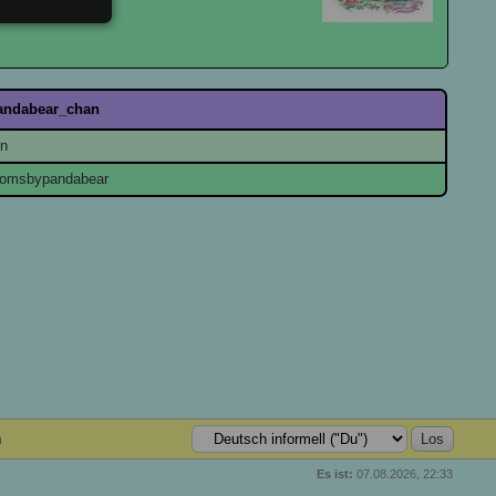
pandabear_chan
in
tomsbypandabear
n
Es ist:
07.08.2026, 22:33