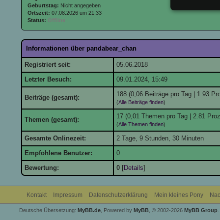
Geburtstag:
Nicht angegeben
Ortszeit:
07.08.2026 um 21:33
Status:
Offline
Informationen über pandabear_chan
Registriert seit:
05.06.2018
Letzter Besuch:
09.01.2024, 15:49
188 (0,06 Beiträge pro Tag | 1.93 Pro
Beiträge (gesamt):
(
Alle Beiträge finden
)
17 (0,01 Themen pro Tag | 2.81 Pro
Themen (gesamt):
(
Alle Themen finden
)
Gesamte Onlinezeit:
2 Tage, 9 Stunden, 30 Minuten
Empfohlene Benutzer:
0
Bewertung:
0
[
Details
]
Kontakt
Impressum
Datenschutzerklärung
Mein kleines Pony
Nac
Deutsche Übersetzung:
MyBB.de
, Powered by
MyBB
, © 2002-2026
MyBB Group
.