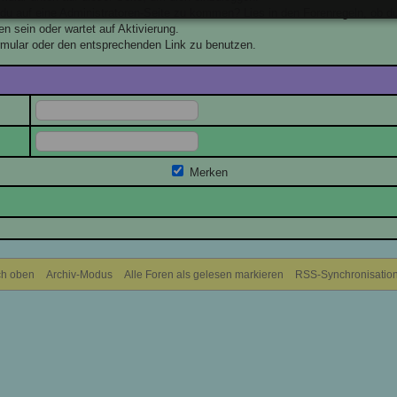
t du auf eine Administratoren-Seite zu kommen? Lies in den Forenregeln, ob du
n sein oder wartet auf Aktivierung.
ormular oder den entsprechenden Link zu benutzen.
Merken
h oben
Archiv-Modus
Alle Foren als gelesen markieren
RSS-Synchronisatio