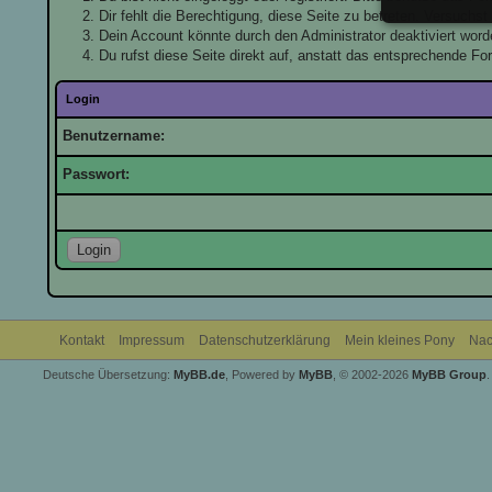
Dir fehlt die Berechtigung, diese Seite zu betreten. Versuchs
Dein Account könnte durch den Administrator deaktiviert worde
Du rufst diese Seite direkt auf, anstatt das entsprechende F
Login
Benutzername:
Passwort:
Kontakt
Impressum
Datenschutzerklärung
Mein kleines Pony
Nac
Deutsche Übersetzung:
MyBB.de
, Powered by
MyBB
, © 2002-2026
MyBB Group
.