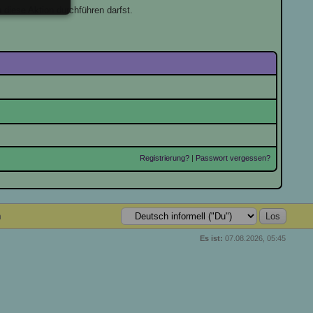
 diese Aktion durchführen darfst.
Registrierung?
|
Passwort vergessen?
n
Es ist:
07.08.2026, 05:45