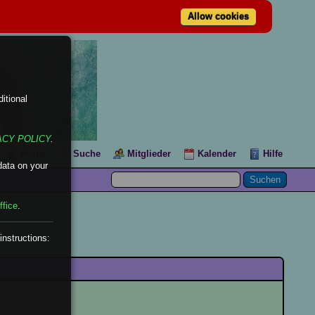
Allow cookies
itional
ACY POLICY
.
Portal
Suche
Mitglieder
Kalender
Hilfe
data on your
ffice
.
instructions: