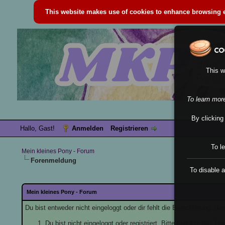
This website makes use of cookies to enhance browsing ex
This w
To learn mor
By clicking
Hallo, Gast!
Anmelden
Registrieren
To l
Mein kleines Pony - Forum
Forenmeldung
To disable a
Mein kleines Pony - Forum
Du bist entweder nicht eingeloggt oder dir fehlt die Berechtigung, di
Du bist nicht eingeloggt oder registriert. Bitte benutze das F