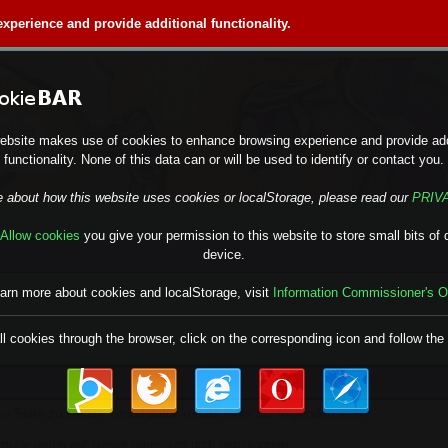
perience and provide additional functionality.
ebsite makes use of cookies to enhance browsing experience and provide add
functionality. None of this data can or will be used to identify or contact you.
e about how this website uses cookies or localStorage, please read our
PRIV
Allow cookies
you give your permission to this website to store small bits of 
device.
earn more about cookies and localStorage, visit
Information Commissioner's O
ll cookies through the browser, click on the corresponding icon and follow the 
ese Seite zu sehen. Grund dafür könnte einer der folgenden sein:
ormular unten auf dieser Seite, um dich einzuloggen.