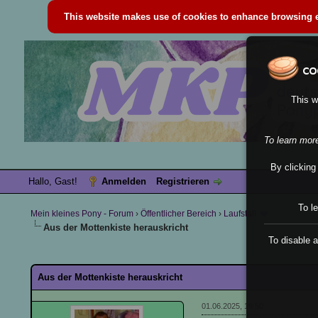
This website makes use of cookies to enhance browsing ex
This w
To learn mor
By clicking
Hallo, Gast!
Anmelden
Registrieren
To l
Mein kleines Pony - Forum
›
Öffentlicher Bereich
›
Laufstall
Aus der Mottenkiste herauskricht
To disable a
0 Bewertung(en) - 0 im Durchschnitt
1
2
3
4
5
Aus der Mottenkiste herauskricht
01.06.2025, 19:50