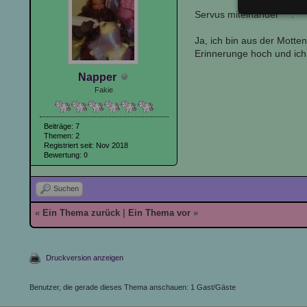
Servus miteinander ^^.
Ja, ich bin aus der Motte
Erinnerunge hoch und ich
Napper
Fakie
Beiträge: 7
Themen: 2
Registriert seit: Nov 2018
Bewertung:
0
Suchen
«
Ein Thema zurück
|
Ein Thema vor
»
Druckversion anzeigen
Benutzer, die gerade dieses Thema anschauen: 1 Gast/Gäste