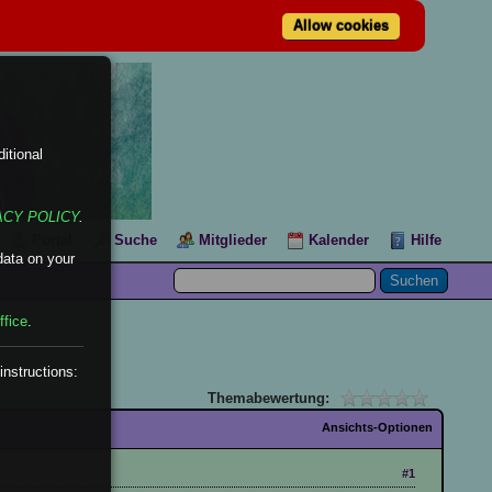
Allow cookies
itional
ACY POLICY
.
Portal
Suche
Mitglieder
Kalender
Hilfe
data on your
ffice
.
instructions:
Themabewertung:
Ansichts-Optionen
#1