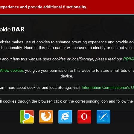
perience and provide additional functionality.
ebsite makes use of cookies to enhance browsing experience and provide add
functionality. None of this data can or will be used to identify or contact you.
e about how this website uses cookies or localStorage, please read our
PRIV
Allow cookies
you give your permission to this website to store small bits of 
device.
earn more about cookies and localStorage, visit
Information Commissioner's O
ll cookies through the browser, click on the corresponding icon and follow the 